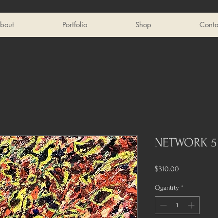
bout
Portfolio
Shop
Conta
NETWORK 5
Price
$310.00
Quantity
*